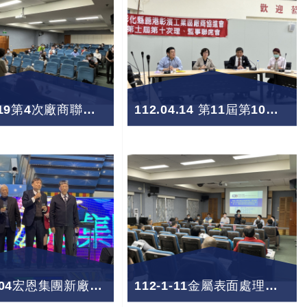
112.04.19第4次廠商聯誼座談會
112.04.14 第11屆第10次理監事聯席會議
112-02-04宏恩集團新廠落成暨春酒感恩餐會
112-1-11金屬表面處理專區一期汙水收集管線汰換及功能提升工程會議