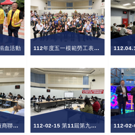
午捐血活動
112年度五一模範勞工表揚大會
112.03.29第二次廠商聯誼座談會
112-02-15 第11屆第九次理監事聯席會議