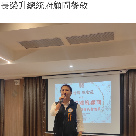
司總會長榮升總統府顧問餐敘