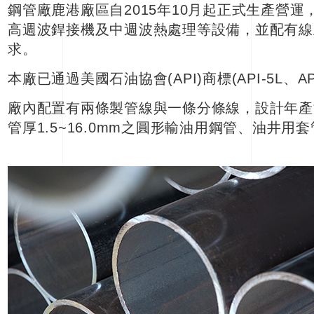
鋼管廠鹿港廠區自2015年10月起正式生產營
高週波銲接機及中週波熱處理等設備，並配有線
求。
本廠已通過美國石油協會(API)商標(API-5L、AP
廠內配置有兩條製管線與一條分條線，設計年產能2
管厚1.5~16.0mm之圓形輸油用鋼管、油井用