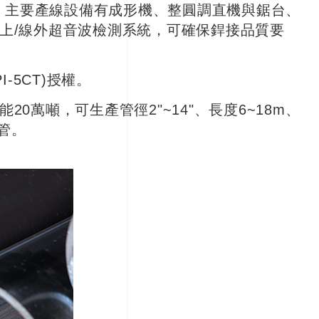
運，主要產線設備有成形機、整圓調直機與鋸台、
上/線外超音波檢測系統，可確保銲接品質要
I-5CT)授權。
0萬噸，可生產管徑2"~14"、長度6~18m、
套管。