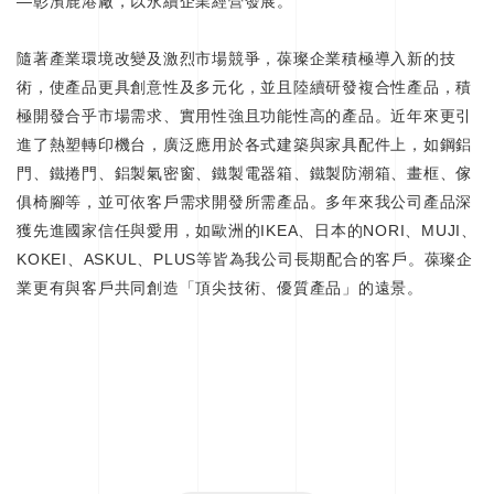
—彰濱鹿港廠，以永續企業經營發展。
隨著產業環境改變及激烈市場競爭，葆璨企業積極導入新的技
術，使產品更具創意性及多元化，並且陸續研發複合性產品，積
極開發合乎市場需求、實用性強且功能性高的產品。近年來更引
進了熱塑轉印機台，廣泛應用於各式建築與家具配件上，如鋼鋁
門、鐵捲門、鋁製氣密窗、鐵製電器箱、鐵製防潮箱、畫框、傢
俱椅腳等，並可依客戶需求開發所需產品。多年來我公司產品深
獲先進國家信任與愛用，如歐洲的IKEA、日本的NORI、MUJI、
KOKEI、ASKUL、PLUS等皆為我公司長期配合的客戶。葆璨企
業更有與客戶共同創造「頂尖技術、優質產品」的遠景。