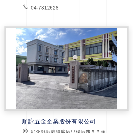
04-7812628
順詠五金企業股份有限公司
彰化縣鹿港鎮廖厝里楊厝巷８６號