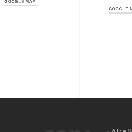
GOOGLE MAP
GOOGLE 
廠協會