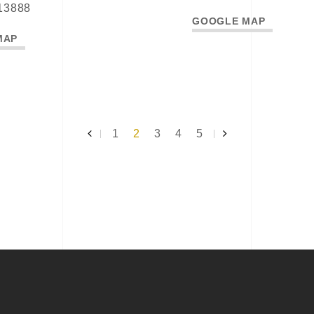
13888
GOOGLE MAP
MAP
1
2
3
4
5